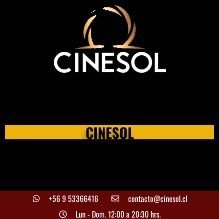
Menores de 14 años deben ingresar SIEMPRE
acompañados de un adulto.
CINESOL
Nuestros canales oficiales son Instagram @cinesolquilpue –
Facebook CineSol y nuestra página web www.cinesol.cl
+56 9 53366416
contacto@cinesol.cl
Lun - Dom. 12:00 a 20:30 hrs.