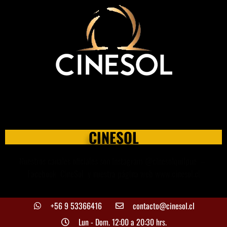
Menores de 14 años deben ingresar SIEMPRE
acompañados de un adulto.
CINESOL
Nuestros canales oficiales son Instagram @cinesolquilpue –
Facebook CineSol y nuestra página web www.cinesol.cl
+56 9 53366416
contacto@cinesol.cl
Lun - Dom. 12:00 a 20:30 hrs.