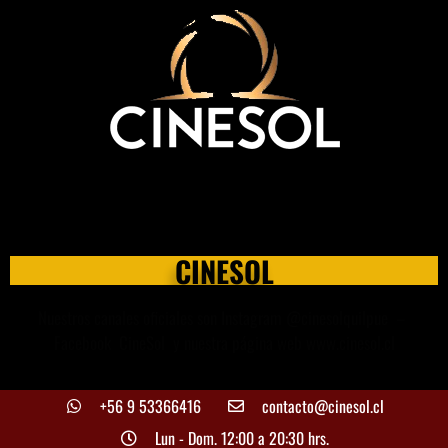
Menores de 14 años deben ingresar SIEMPRE
acompañados de un adulto.
CINESOL
Nuestros canales oficiales son Instagram @cinesolquilpue –
Facebook CineSol y nuestra página web www.cinesol.cl
+56 9 53366416
contacto@cinesol.cl
Lun - Dom. 12:00 a 20:30 hrs.