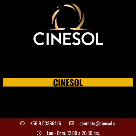
Menores de 14 años deben ingresar SIEMPRE
acompañados de un adulto.
CINESOL
Nuestros canales oficiales son Instagram @cinesolquilpue –
Facebook CineSol y nuestra página web www.cinesol.cl
+56 9 53366416
contacto@cinesol.cl
Lun - Dom. 12:00 a 20:30 hrs.