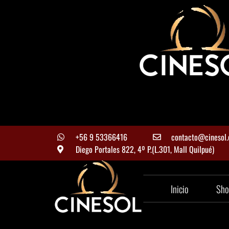
Menores de 14 años deben ingresar SI
adulto.
+56 9 53366416
contacto@cinesol.
Diego Portales 822, 4º P.(L.301, Mall Quilpué)
Inicio
Sho