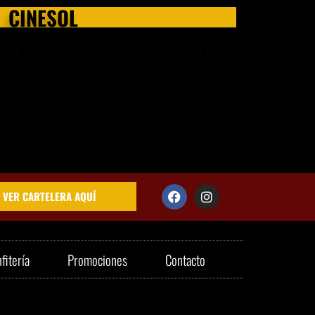
CINESOL
stagram @cinesolquilpue – Facebook CineSol y nuestra
ina web www.cinesol.cl
VER CARTELERA AQUÍ
fitería
Promociones
Contacto